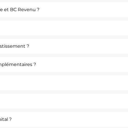
nce et BC Revenu ?
estissement ?
omplémentaires ?
ital ?