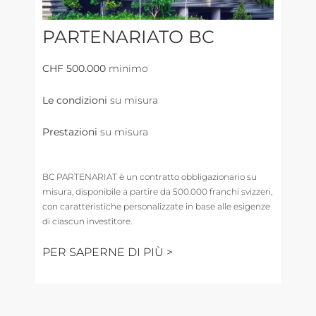
PARTENARIATO BC
CHF 500.000
minimo
Le condizioni
su misura
Prestazioni
su misura
BC PARTENARIAT è un contratto obbligazionario su
misura, disponibile a partire da 500.000 franchi svizzeri,
con caratteristiche personalizzate in base alle esigenze
di ciascun investitore.
PER SAPERNE DI PIÙ >